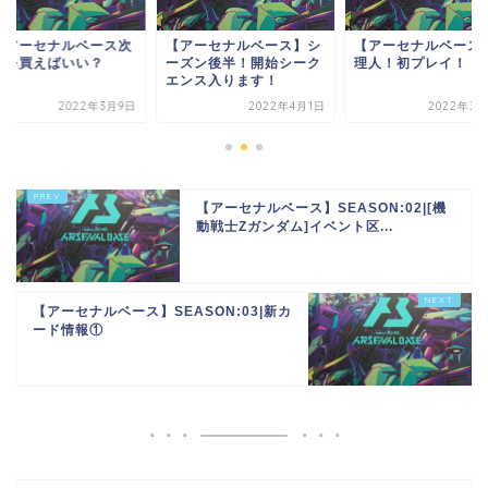
アーセナルベース】シ
【アーセナルベース】管
ねぇアーセナルベー
ズン後半！開始シーク
理人！初プレイ！
は何を買えばいい？
ンス入ります！
2022年4月1日
2022年3月28日
2022年3
【アーセナルベース】SEASON:02|[機
動戦士Zガンダム]イベント区...
【アーセナルベース】SEASON:03|新カ
ード情報①